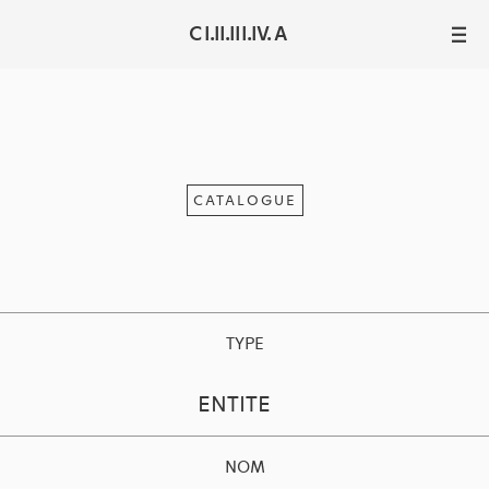
C I.II.III.IV. A
III
CATALOGUE
TYPE
ENTITE
NOM