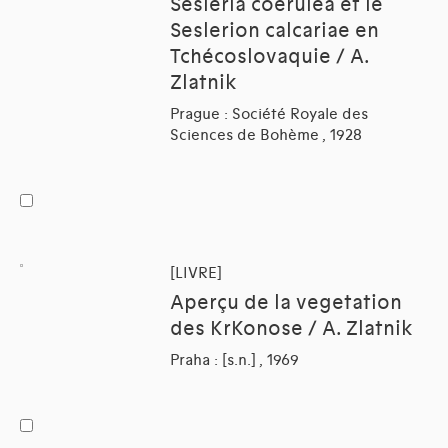
Sesleria coerulea et le
Seslerion calcariae en
Tchécoslovaquie / A.
Zlatnik
Prague : Société Royale des
Sciences de Bohème , 1928
[LIVRE]
Aperçu de la vegetation
des KrKonose / A. Zlatnik
Praha : [s.n.] , 1969