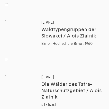
[LIVRE]
Waldtypengruppen der
Slowakei / Alois Zlatnik
Brno : Hochschule Brno , 1960
[LIVRE]
Die Wälder des Tatra-
Naturschutzgebiet / Alois
Zlatnik
s l : [s.n.]