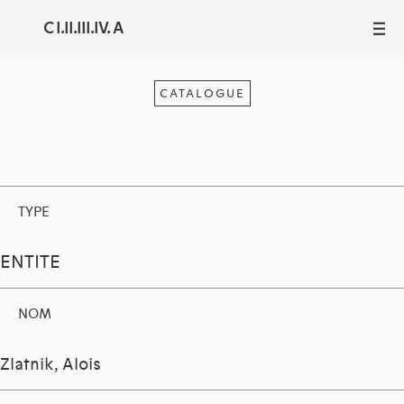
C I.II.III.IV. A
III
CATALOGUE
TYPE
ENTITE
NOM
Zlatnik, Alois