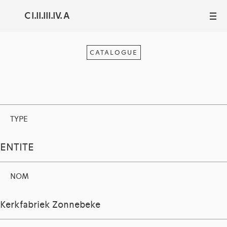
C I.II.III.IV. A
III
CATALOGUE
TYPE
ENTITE
NOM
Kerkfabriek Zonnebeke