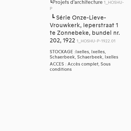
Projets d'architecture
┗
1_HOSHU-
P
┗
Série Onze-Lieve-
Vrouwkerk, Ieperstraat 1
te Zonnebeke, bundel nr.
202, 1922
1_HOSHU-P-1922.01
STOCKAGE :Ixelles, Ixelles,
Schaerbeek, Schaerbeek, Ixelles
ACCES : Accès complet, Sous
conditions