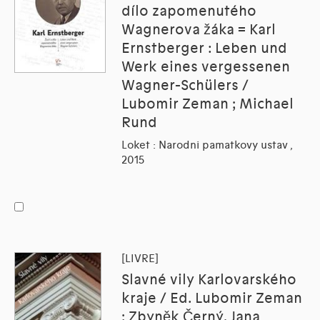
dílo zapomenutého
Wagnerova žáka = Karl
Ernstberger : Leben und
Werk eines vergessenen
Wagner-Schülers /
Lubomir Zeman ; Michael
Rund
Loket : Narodni pamatkovy ustav ,
2015
[LIVRE]
Slavné vily Karlovarského
kraje / Ed. Lubomir Zeman
; Zbyněk Černý, Jana