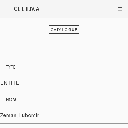
C I.II.III.IV. A
III
CATALOGUE
TYPE
ENTITE
NOM
Zeman, Lubomir