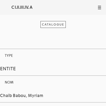
C I.II.III.IV. A
III
CATALOGUE
TYPE
ENTITE
NOM
Chaïb Babou, Myriam