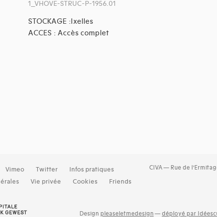
1_VHOVE-STRUC-P-1956.01
STOCKAGE :Ixelles
ACCES : Accès complet
CIVA — Rue de l’Ermitag
Vimeo
Twitter
Infos pratiques
érales
Vie privée
Cookies
Friends
Design
pleaseletmedesign
—
déployé par Idéescu