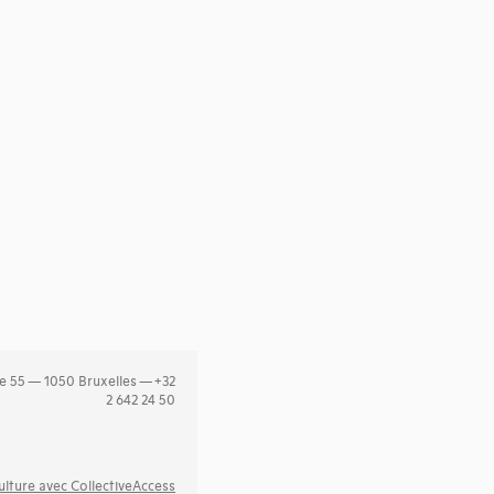
e 55 — 1050 Bruxelles — +32
2 642 24 50
lture avec CollectiveAccess