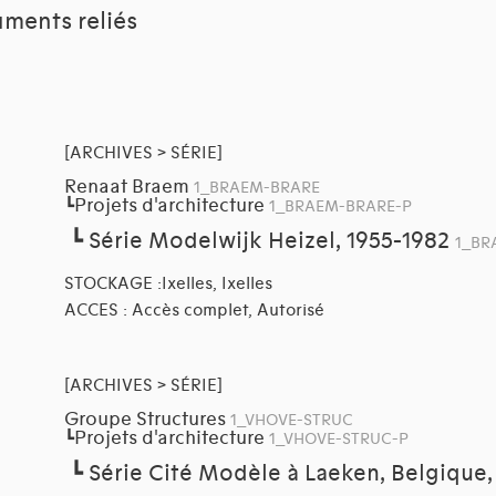
ments reliés
[ARCHIVES > SÉRIE]
Renaat Braem
1_BRAEM-BRARE
Projets d'architecture
┗
1_BRAEM-BRARE-P
┗
Série Modelwijk Heizel, 1955-1982
1_BR
STOCKAGE :Ixelles, Ixelles
ACCES : Accès complet, Autorisé
[ARCHIVES > SÉRIE]
Groupe Structures
1_VHOVE-STRUC
Projets d'architecture
┗
1_VHOVE-STRUC-P
┗
Série Cité Modèle à Laeken, Belgique,