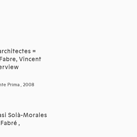
architectes =
 Fabre, Vincent
terview
nte Prima , 2008
nasi Solà-Morales
Fabré ,