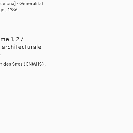
celona] : Generalitat
ge , 1986
me 1, 2 /
 architecturale
e
et des Sites (CNMHS) ,