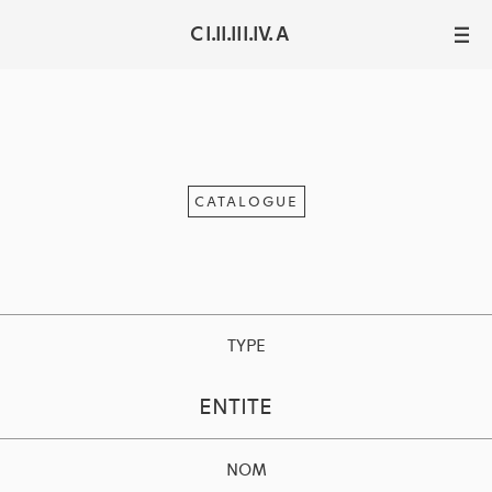
C I.II.III.IV. A
III
CATALOGUE
TYPE
ENTITE
NOM