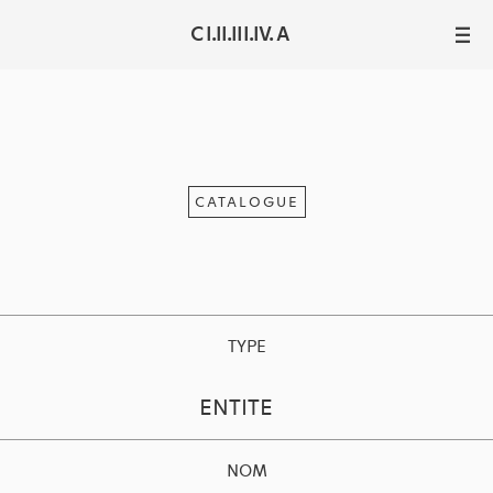
C I.II.III.IV. A
III
CATALOGUE
TYPE
ENTITE
NOM