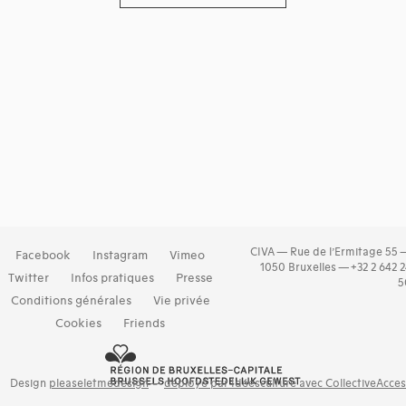
CIVA — Rue de l’Ermitage 55 
Facebook
Instagram
Vimeo
1050 Bruxelles — +32 2 642 
Twitter
Infos pratiques
Presse
5
Conditions générales
Vie privée
Cookies
Friends
Design
pleaseletmedesign
—
déployé par Idéesculture avec CollectiveAcce