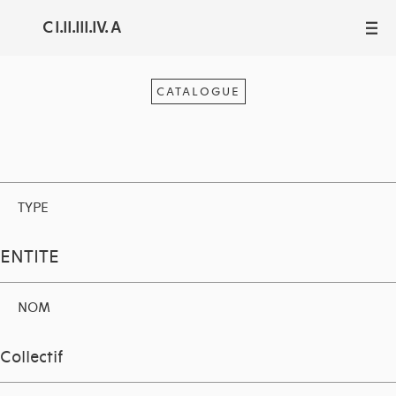
C I.II.III.IV. A
III
CATALOGUE
TYPE
ENTITE
NOM
Collectif