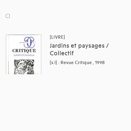
[LIVRE]
Jardins et paysages /
Collectif
[s.l] : Revue Critique , 1998
[LIVRE]
De groene gids exclusief :