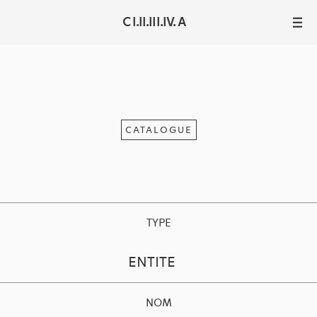
C I.II.III.IV. A
III
CATALOGUE
TYPE
ENTITE
NOM