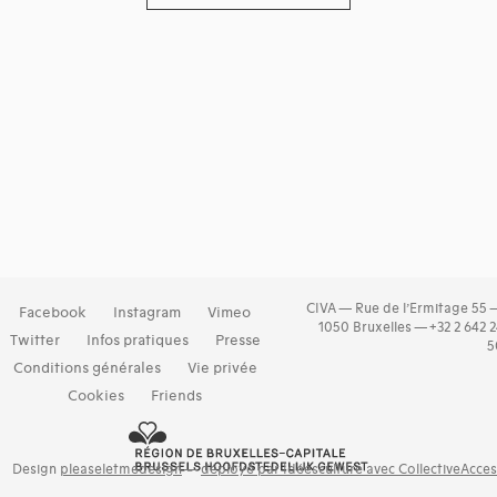
CIVA — Rue de l’Ermitage 55 
Facebook
Instagram
Vimeo
1050 Bruxelles — +32 2 642 
Twitter
Infos pratiques
Presse
5
Conditions générales
Vie privée
Cookies
Friends
Design
pleaseletmedesign
—
déployé par Idéesculture avec CollectiveAcce