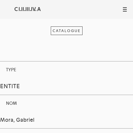
C I.II.III.IV. A
III
CATALOGUE
TYPE
ENTITE
NOM
Mora, Gabriel