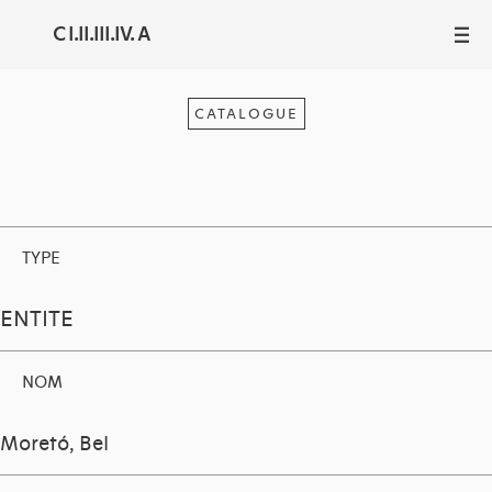
C I.II.III.IV. A
III
CATALOGUE
TYPE
ENTITE
NOM
Moretó, Bel