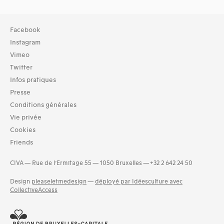
Facebook
Instagram
Vimeo
Twitter
Infos pratiques
Presse
Conditions générales
Vie privée
Cookies
Friends
CIVA — Rue de l’Ermitage 55 — 1050 Bruxelles — +32 2 642 24 50
Design
pleaseletmedesign
—
déployé par Idéesculture avec
CollectiveAccess