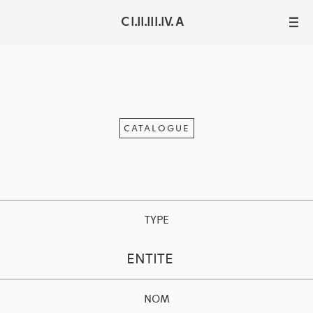
C I.II.III.IV. A
III
CATALOGUE
TYPE
ENTITE
NOM