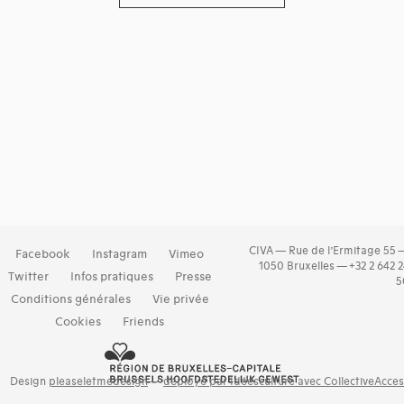
CIVA — Rue de l’Ermitage 55 
Facebook
Instagram
Vimeo
1050 Bruxelles — +32 2 642 
Twitter
Infos pratiques
Presse
5
Conditions générales
Vie privée
Cookies
Friends
Design
pleaseletmedesign
—
déployé par Idéesculture avec CollectiveAcce