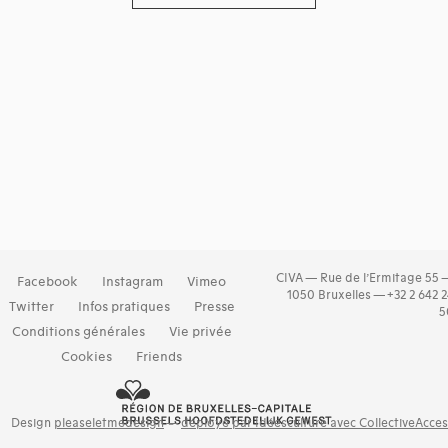
CIVA — Rue de l’Ermitage 55 
Facebook
Instagram
Vimeo
1050 Bruxelles — +32 2 642 
Twitter
Infos pratiques
Presse
5
Conditions générales
Vie privée
Cookies
Friends
Design
pleaseletmedesign
—
déployé par Idéesculture avec CollectiveAcce