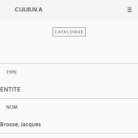
C I.II.III.IV. A
III
CATALOGUE
TYPE
ENTITE
NOM
Brosse, Jacques