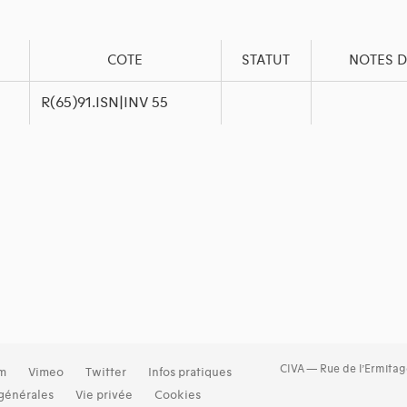
COTE
STATUT
NOTES D
R(65)91.ISN|INV 55
CIVA — Rue de l’Ermitag
am
Vimeo
Twitter
Infos pratiques
générales
Vie privée
Cookies