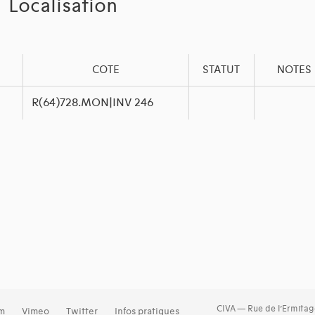
Localisation
COTE
STATUT
NOTES 
R(64)728.MON|INV 246
CIVA — Rue de l’Ermitag
am
Vimeo
Twitter
Infos pratiques