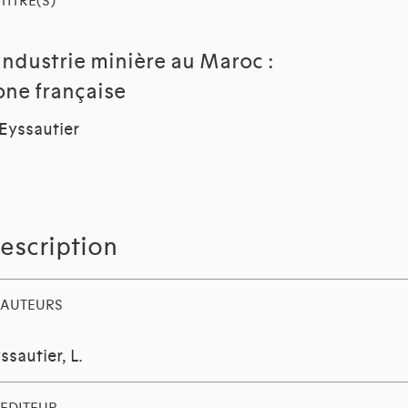
TITRE(S)
'Industrie minière au Maroc :
one française
 Eyssautier
escription
AUTEURS
ssautier, L.