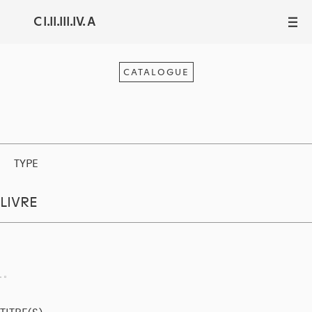
C I.II.III.IV. A
III
CATALOGUE
TYPE
LIVRE