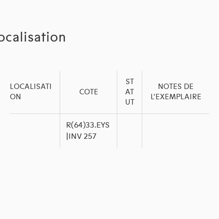
ocalisation
ST
LOCALISATI
NOTES DE
COTE
AT
ON
L'EXEMPLAIRE
UT
R(64)33.EYS
|INV 257