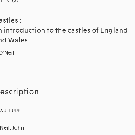
TITRE(S)
astles :
n introduction to the castles of England
nd Wales
 O'Neil
escription
AUTEURS
Neil, John