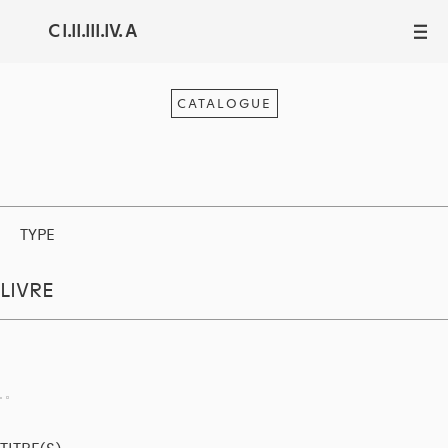
C I.II.III.IV. A
III
CATALOGUE
TYPE
LIVRE