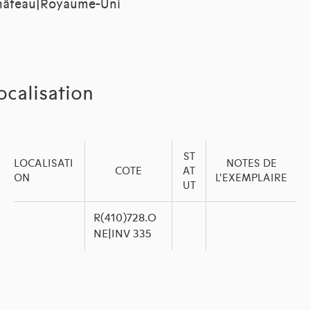
hâteau|Royaume-Uni
ocalisation
ST
LOCALISATI
NOTES DE
COTE
AT
ON
L'EXEMPLAIRE
UT
R(410)728.O
NE|INV 335