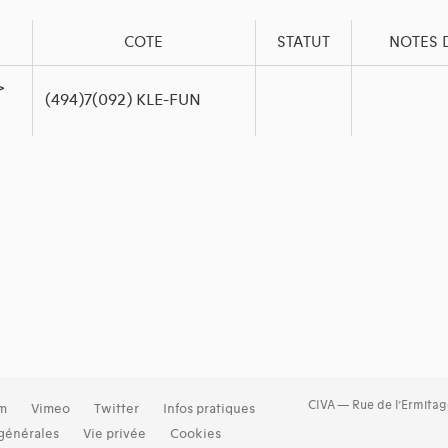
COTE
STATUT
NOTES 
>
(494)7(092) KLE-FUN
CIVA — Rue de l’Ermitag
am
Vimeo
Twitter
Infos pratiques
générales
Vie privée
Cookies