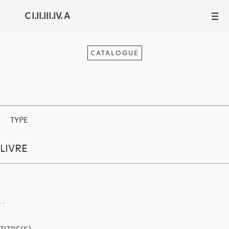
C I.II.III.IV. A
III
CATALOGUE
TYPE
LIVRE