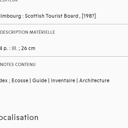
EDITEUR
imbourg : Scottish Tourist Board
, [198?]
DESCRIPTION MATÉRIELLE
4 p. : ill. ; 26 cm
NOTES CONTENU
dex ; Ecosse | Guide | Inventaire | Architecture
ocalisation