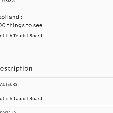
TITRE(S)
cotland :
00 things to see
ottish Tourist Board
escription
AUTEURS
ottish Tourist Board