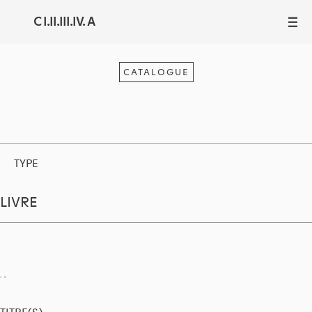
C I.II.III.IV. A
III
CATALOGUE
TYPE
LIVRE