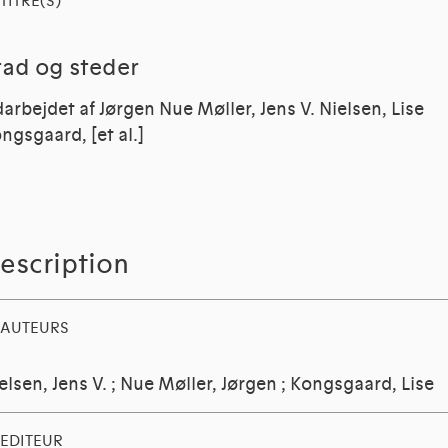
TITRE(S)
tad og steder
arbejdet af Jørgen Nue Møller, Jens V. Nielsen, Lise
ngsgaard, [et al.]
escription
AUTEURS
elsen, Jens V.
;
Nue Møller, Jørgen
;
Kongsgaard, Lise
EDITEUR