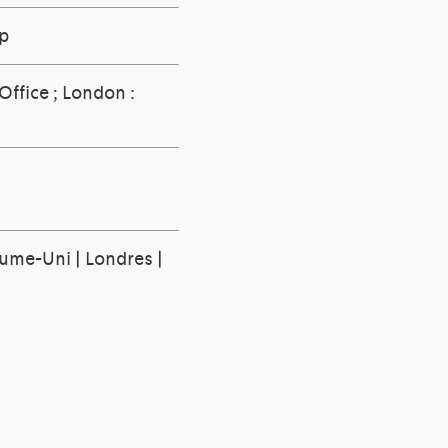
ip
ffice ; London :
8
yaume-Uni | Londres |