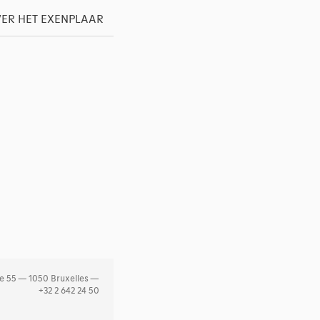
ER HET EXENPLAAR
e 55 — 1050 Bruxelles —
+32 2 642 24 50