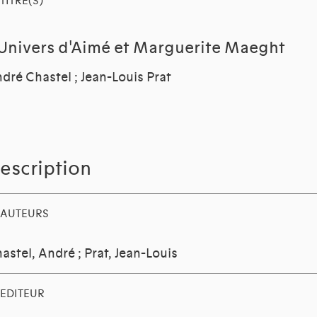
TITRE(S)
'Univers d'Aimé et Marguerite Maeght
dré Chastel ; Jean-Louis Prat
escription
AUTEURS
astel, André
;
Prat, Jean-Louis
EDITEUR