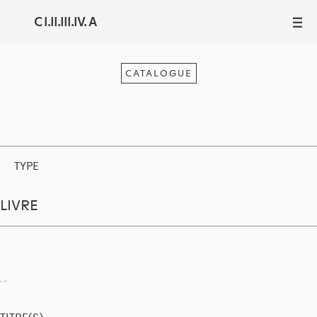
C I.II.III.IV. A
III
CATALOGUE
TYPE
LIVRE