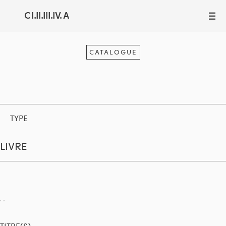
C I.II.III.IV. A
III
CATALOGUE
TYPE
LIVRE