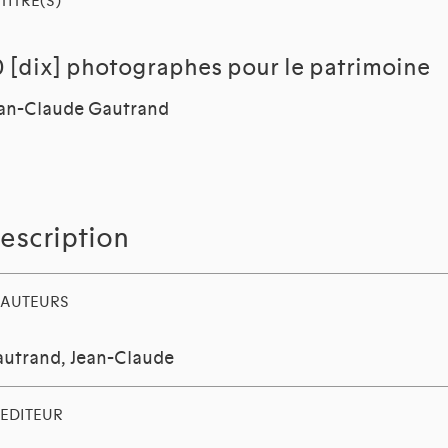
TITRE(S)
0 [dix] photographes pour le patrimoine
an-Claude Gautrand
escription
AUTEURS
utrand, Jean-Claude
EDITEUR