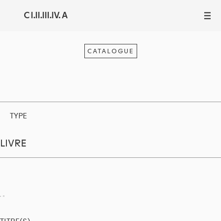
C I.II.III.IV. A
III
CATALOGUE
TYPE
LIVRE