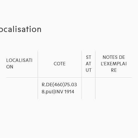
ocalisation
ST
NOTES DE
LOCALISATI
COTE
AT
L'EXEMPLAI
ON
UT
RE
R.DE(460)75.03
8.pui|INV 1914