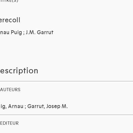
TITRE(S)
erecoll
nau Puig ; J.M. Garrut
escription
AUTEURS
ig, Arnau
;
Garrut, Josep M.
EDITEUR