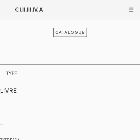
C I.II.III.IV. A
III
CATALOGUE
TYPE
LIVRE