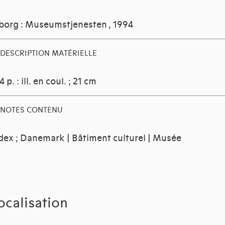
borg : Museumstjenesten
, 1994
DESCRIPTION MATÉRIELLE
4 p. : ill. en coul. ; 21 cm
NOTES CONTENU
dex ; Danemark | Bâtiment culturel | Musée
ocalisation