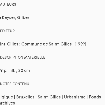
AUTEURS
 Keyser, Gilbert
EDITEUR
int-Gilles : Commune de Saint-Gilles
, [199?]
DESCRIPTION MATÉRIELLE
9 p. : ill. ; 30 cm
NOTES CONTENU
lgique | Bruxelles | Saint-Gilles | Urbanisme | Fonds
archives