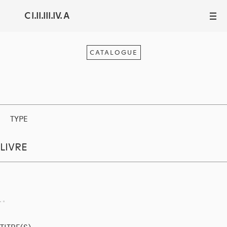
C I.II.III.IV. A
III
CATALOGUE
TYPE
LIVRE