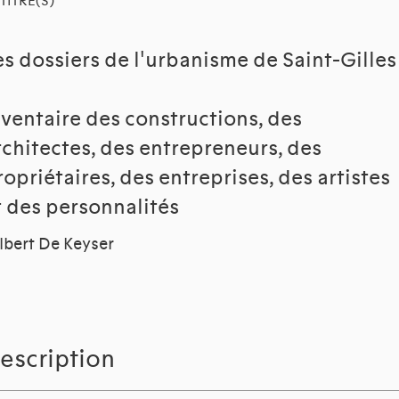
TITRE(S)
es dossiers de l'urbanisme de Saint-Gilles
nventaire des constructions, des
rchitectes, des entrepreneurs, des
ropriétaires, des entreprises, des artistes
t des personnalités
lbert De Keyser
escription