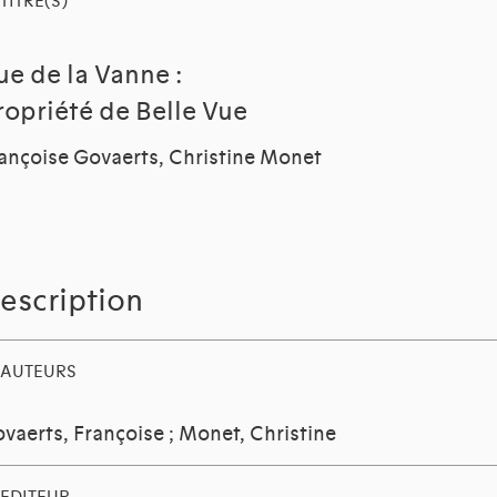
TITRE(S)
ue de la Vanne :
ropriété de Belle Vue
ançoise Govaerts, Christine Monet
escription
AUTEURS
vaerts, Françoise
;
Monet, Christine