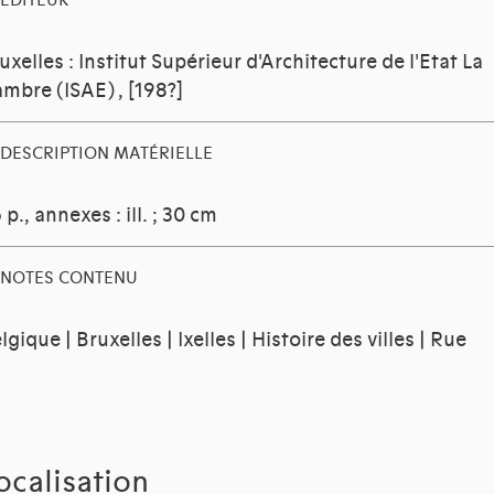
EDITEUR
uxelles : Institut Supérieur d'Architecture de l'Etat La
mbre (ISAE)
, [198?]
DESCRIPTION MATÉRIELLE
 p., annexes : ill. ; 30 cm
NOTES CONTENU
lgique | Bruxelles | Ixelles | Histoire des villes | Rue
ocalisation