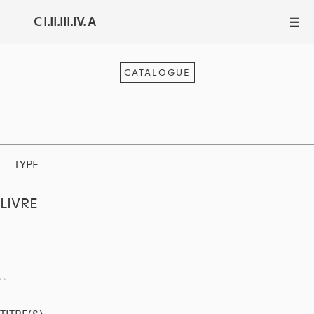
C I.II.III.IV. A
III
CATALOGUE
TYPE
LIVRE