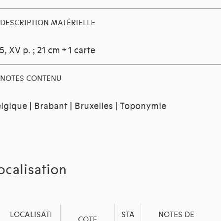
DESCRIPTION MATÉRIELLE
5, XV p. ; 21 cm + 1 carte
NOTES CONTENU
lgique | Brabant | Bruxelles | Toponymie
ocalisation
LOCALISATI
STA
NOTES DE
COTE