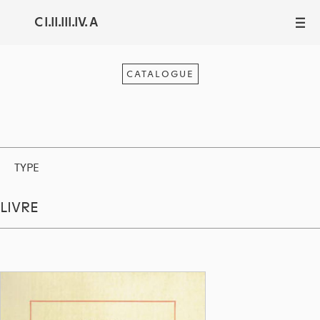
C I.II.III.IV. A
III
CATALOGUE
TYPE
LIVRE