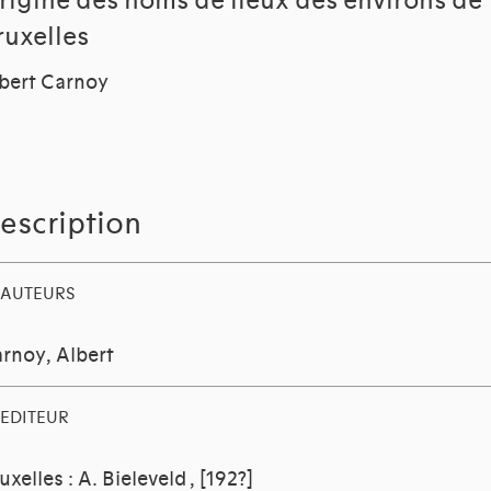
rigine des noms de lieux des environs de
ruxelles
bert Carnoy
escription
AUTEURS
rnoy, Albert
EDITEUR
uxelles : A. Bieleveld
, [192?]