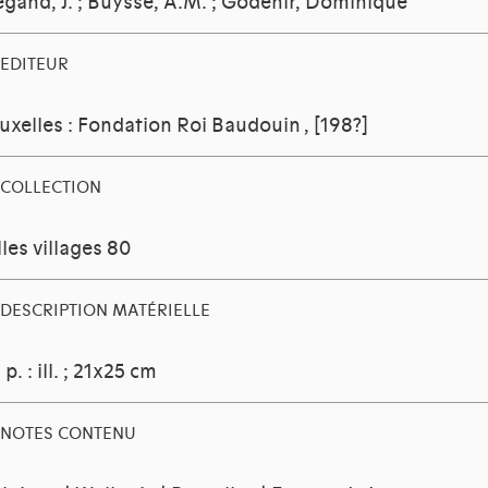
gand, J.
;
Buysse, A.M.
;
Godenir, Dominique
EDITEUR
uxelles : Fondation Roi Baudouin
, [198?]
COLLECTION
lles villages 80
DESCRIPTION MATÉRIELLE
 p. : ill. ; 21x25 cm
NOTES CONTENU