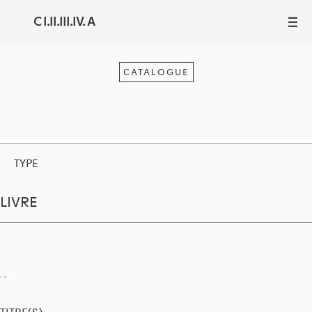
C I.II.III.IV. A
III
CATALOGUE
TYPE
LIVRE