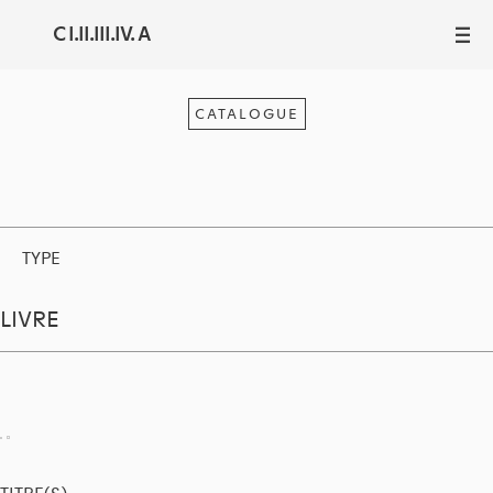
C I.II.III.IV. A
III
CATALOGUE
TYPE
LIVRE