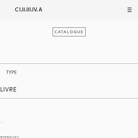
C I.II.III.IV. A
III
CATALOGUE
TYPE
LIVRE