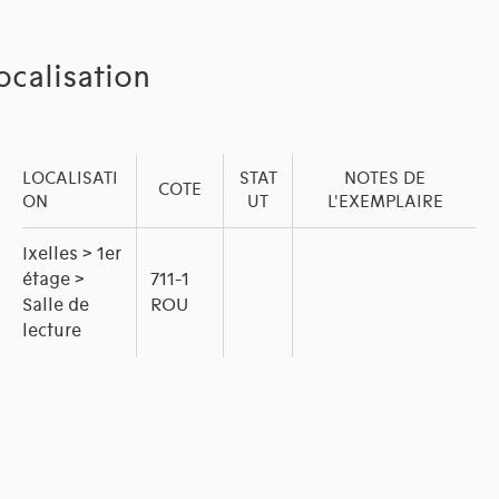
ocalisation
LOCALISATI
STAT
NOTES DE
COTE
ON
UT
L'EXEMPLAIRE
Ixelles > 1er
étage >
711-1
Salle de
ROU
lecture