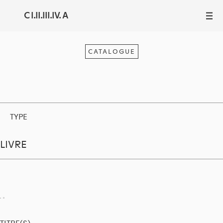
C I.II.III.IV. A
III
CATALOGUE
TYPE
LIVRE