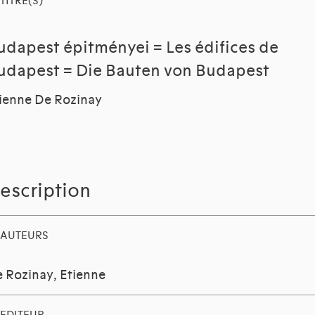
TITRE(S)
udapest épitményei = Les édifices de
udapest = Die Bauten von Budapest
ienne De Rozinay
escription
AUTEURS
 Rozinay, Etienne