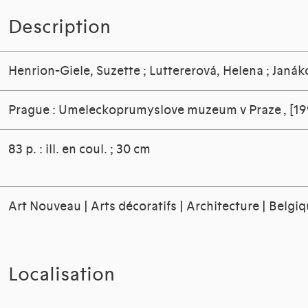
Description
Henrion-Giele, Suzette
;
Luttererová, Helena
;
Janáko
Prague : Umeleckoprumyslove muzeum v Praze
, [1
83 p. : ill. en coul. ; 30 cm
Art Nouveau | Arts décoratifs | Architecture | Belgi
Localisation