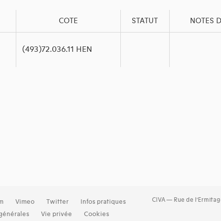
COTE
STATUT
NOTES D
(493)72.036.11 HEN
CIVA — Rue de l’Ermitag
am
Vimeo
Twitter
Infos pratiques
générales
Vie privée
Cookies