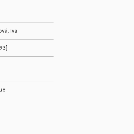
vá, Iva
993]
que