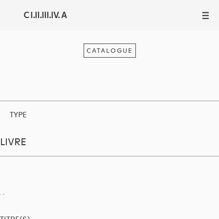
C I.II.III.IV. A
III
CATALOGUE
TYPE
LIVRE