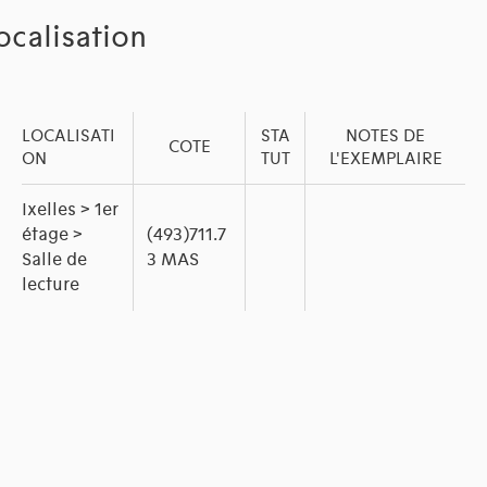
ocalisation
LOCALISATI
STA
NOTES DE
COTE
ON
TUT
L'EXEMPLAIRE
Ixelles > 1er
étage >
(493)711.7
Salle de
3 MAS
lecture