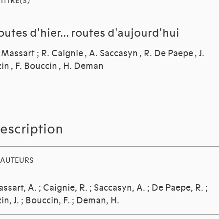
TITRE(S)
outes d'hier... routes d'aujourd'hui
 Massart ; R. Caignie , A. Saccasyn , R. De Paepe , J.
zin , F. Bouccin , H. Deman
escription
AUTEURS
ssart, A.
;
Caignie, R.
;
Saccasyn, A.
;
De Paepe, R.
;
in, J.
;
Bouccin, F.
;
Deman, H.