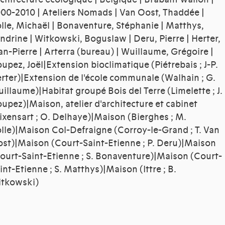
00-2010 | Ateliers Nomads | Van Oost, Thaddée |
lle, Michaël | Bonaventure, Stéphanie | Matthys,
ndrine | Witkowski, Boguslaw | Deru, Pierre | Herter,
an-Pierre | Arterra (bureau) | Wuillaume, Grégoire |
upez, Joël|Extension bioclimatique (Piétrebais ; J-P.
rter)|Extension de l'école communale (Walhain ; G.
illaume)|Habitat groupé Bois del Terre (Limelette ; J.
upez)|Maison, atelier d'architecture et cabinet
ixensart ; O. Delhaye)|Maison (Bierghes ; M.
lle)|Maison Col-Defraigne (Corroy-le-Grand ; T. Van
st)|Maison (Court-Saint-Etienne ; P. Deru)|Maison
ourt-Saint-Etienne ; S. Bonaventure)|Maison (Court-
int-Etienne ; S. Matthys)|Maison (Ittre ; B.
tkowski)