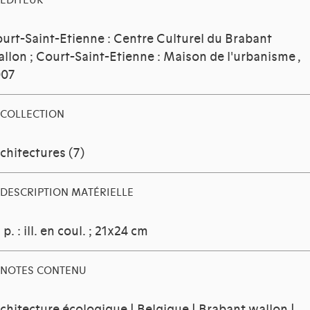
EDITEUR
urt-Saint-Etienne : Centre Culturel du Brabant
llon ; Court-Saint-Etienne : Maison de l'urbanisme
,
007
COLLECTION
chitectures (7)
DESCRIPTION MATÉRIELLE
 p. : ill. en coul. ; 21x24 cm
NOTES CONTENU
chitecture écologique | Belgique | Brabant wallon |