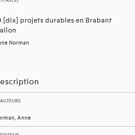
TITRE(S)
0 [dix] projets durables en Brabant
allon
nne Norman
escription
AUTEURS
orman, Anne