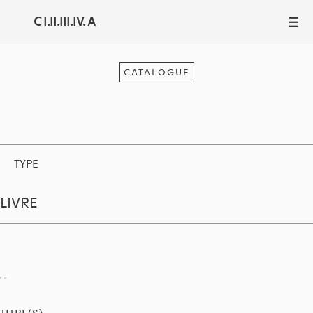
C I.II.III.IV. A
III
CATALOGUE
TYPE
LIVRE