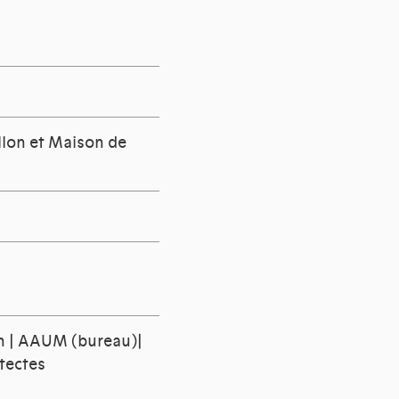
llon et Maison de
on | AAUM (bureau)|
itectes