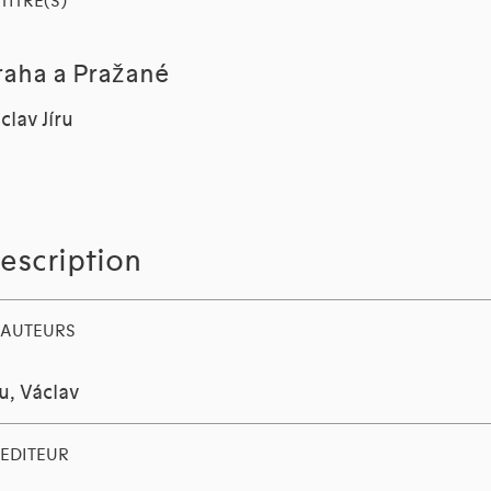
TITRE(S)
raha a Pražané
clav Jíru
escription
AUTEURS
ru, Václav
EDITEUR