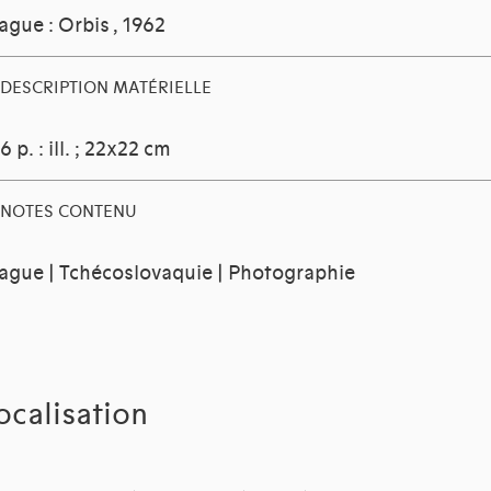
ague : Orbis
, 1962
DESCRIPTION MATÉRIELLE
6 p. : ill. ; 22x22 cm
NOTES CONTENU
ague | Tchécoslovaquie | Photographie
ocalisation