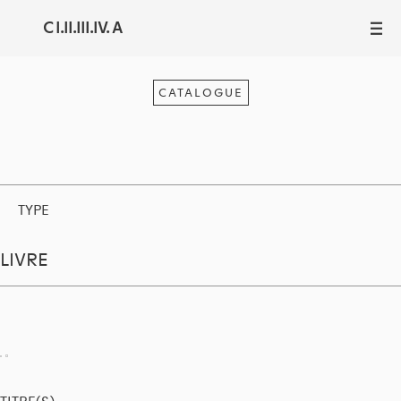
C I.II.III.IV. A
III
CATALOGUE
TYPE
LIVRE