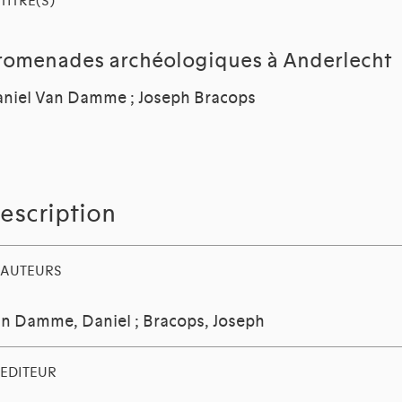
TITRE(S)
romenades archéologiques à Anderlecht
niel Van Damme ; Joseph Bracops
escription
AUTEURS
n Damme, Daniel
;
Bracops, Joseph
EDITEUR