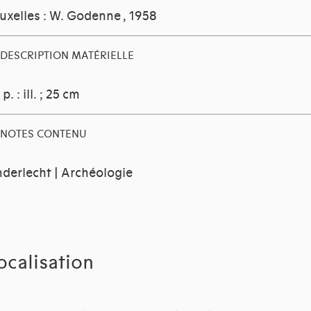
uxelles : W. Godenne
, 1958
DESCRIPTION MATÉRIELLE
 p. : ill. ; 25 cm
NOTES CONTENU
derlecht | Archéologie
ocalisation