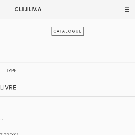
C I.II.III.IV. A
III
CATALOGUE
TYPE
LIVRE