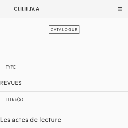
C I.II.III.IV. A
III
CATALOGUE
TYPE
REVUES
TITRE(S)
Les actes de lecture