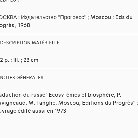
EDITEUR
СКВА : Издательство "Прогресс" ; Moscou : Eds du
ogrès
, 1968
DESCRIPTION MATÉRIELLE
2 p. : ill. ; 23 cm
NOTES GÉNERALES
aduction du russe "Ecosytèmes et biosphère, P.
vigneaud, M. Tanghe, Moscou, Editions du Progrès" ;
vrage édité aussi en 1973