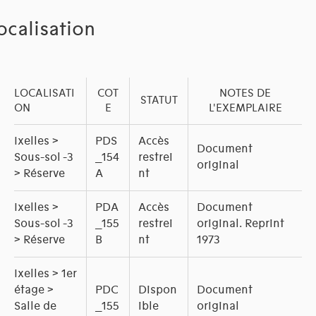
ocalisation
LOCALISATI
COT
NOTES DE
STATUT
ON
E
L'EXEMPLAIRE
Ixelles >
PDS
Accès
Document
Sous-sol -3
_154
restrei
original
> Réserve
A
nt
Ixelles >
PDA
Accès
Document
Sous-sol -3
_155
restrei
original. Reprint
> Réserve
B
nt
1973
Ixelles > 1er
étage >
PDC
Dispon
Document
Salle de
_155
ible
original