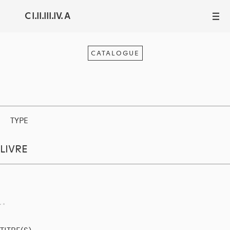
C I.II.III.IV. A
III
CATALOGUE
TYPE
LIVRE