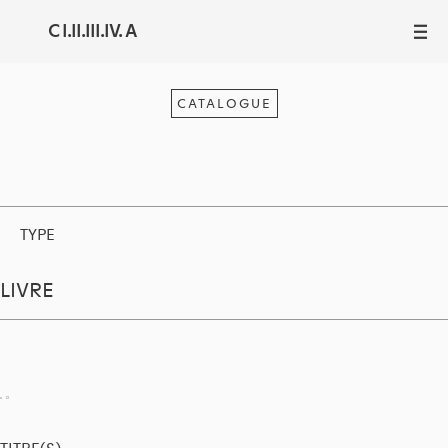
C I.II.III.IV. A
III
CATALOGUE
TYPE
LIVRE