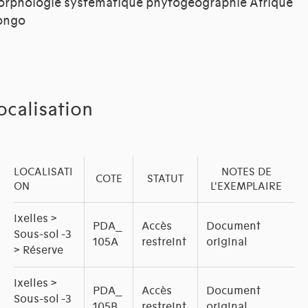
rphologie systématique phytogéographie Afrique
ongo
ocalisation
LOCALISATI
NOTES DE
COTE
STATUT
ON
L'EXEMPLAIRE
Ixelles >
PDA_
Accès
Document
Sous-sol -3
105A
restreint
original
> Réserve
Ixelles >
PDA_
Accès
Document
Sous-sol -3
105B
restreint
original