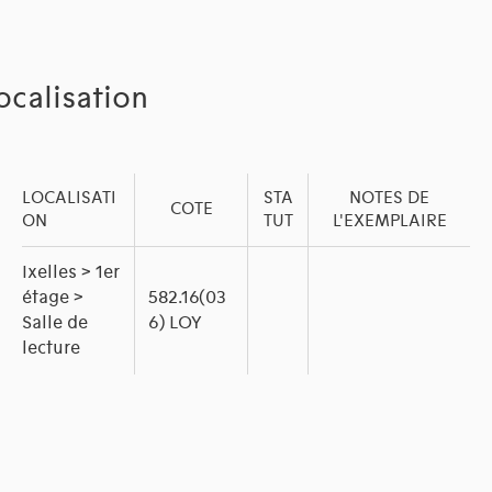
ocalisation
LOCALISATI
STA
NOTES DE
COTE
ON
TUT
L'EXEMPLAIRE
Ixelles > 1er
étage >
582.16(03
Salle de
6) LOY
lecture