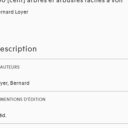
00 [cent] arbres et arbustes faciles à voir
rnard Loyer
escription
AUTEURS
yer, Bernard
MENTIONS D'ÉDITION
éd.