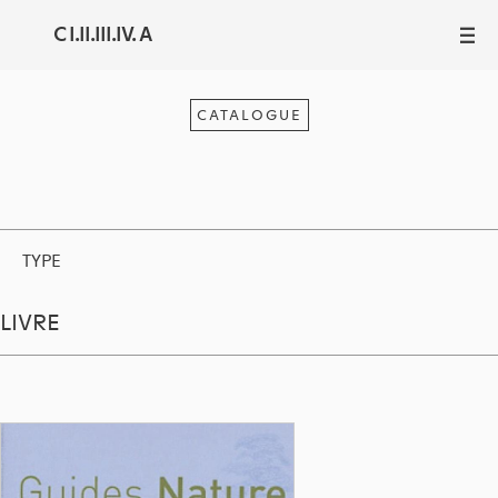
C I.II.III.IV. A
III
CATALOGUE
TYPE
LIVRE