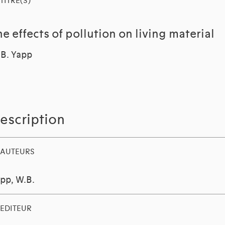
TITRE(S)
he effects of pollution on living material
B. Yapp
escription
AUTEURS
pp, W.B.
EDITEUR