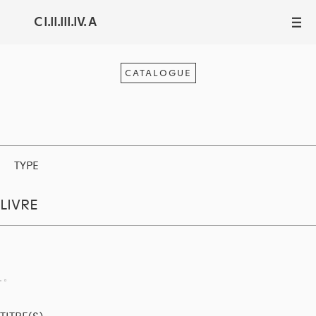
C I.II.III.IV. A
III
CATALOGUE
TYPE
LIVRE