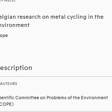
TITRE(S)
elgian research on metal cycling in the
nvironment
cope
escription
AUTEURS
ientific Committee on Problems of the Environment
SCOPE)