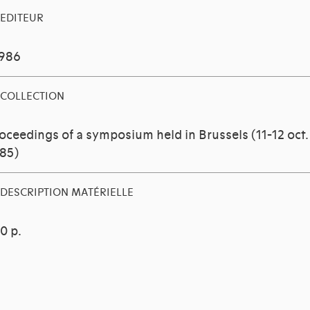
EDITEUR
1986
COLLECTION
oceedings of a symposium held in Brussels (11-12 oct.
85)
DESCRIPTION MATÉRIELLE
0 p.