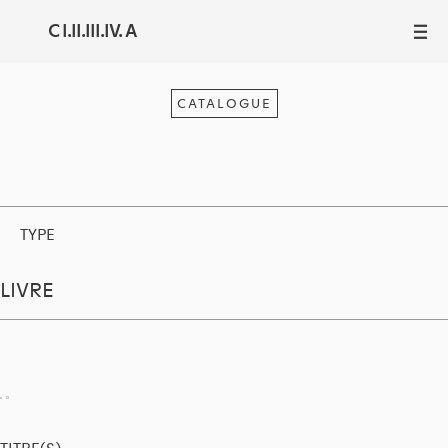
C I.II.III.IV. A
III
CATALOGUE
TYPE
LIVRE