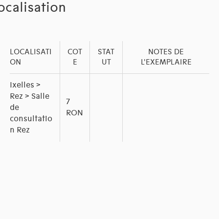
ocalisation
LOCALISATI
COT
STAT
NOTES DE
ON
E
UT
L'EXEMPLAIRE
Ixelles >
Rez > Salle
7
de
RON
consultatio
n Rez